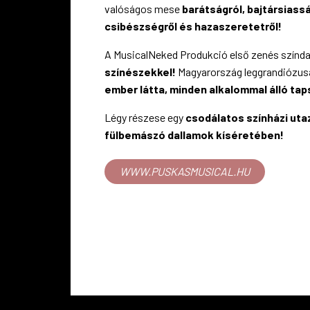
valóságos mese
barátságról, bajtársiassá
csibészségről és hazaszeretetről!
A MusicalNeked Produkció első zenés színd
színészekkel!
Magyarország leggrandiózus
ember látta, minden alkalommal álló tap
Légy részese egy
csodálatos színházi uta
fülbemászó dallamok kíséretében!
WWW.PUSKASMUSICAL.HU