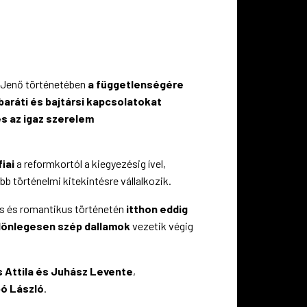
s Jenő történetében
a függetlenségére
baráti és bajtársi kapcsolatokat
s az igaz szerelem
iai
a reformkortól a kiegyezésig ível,
b történelmi kitekintésre vállalkozik.
os és romantikus történetén
itthon eddig
ülönlegesen szép dallamok
vezetik végig
 Attila és Juhász Levente
,
ó László
.