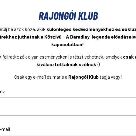
RAJONGÓI KLUB
rülj be azok közé, akik
különleges kedvezményekhez és exkluz
írekhez juthatnak a Kőszívű - A Baradlay-legenda előadásaiv
kapcsolatban!
A feliratkozók olyan eseményeken is részt vehetnek, amelyek
csak 
kiválasztottaknak szólnak:)
Csak egy e-mail és máris a
Rajongói Klub
tagja vagy!
év
-mail