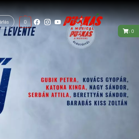
rlás
0
:
O