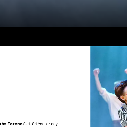
skás Ferenc
élettörténete: egy