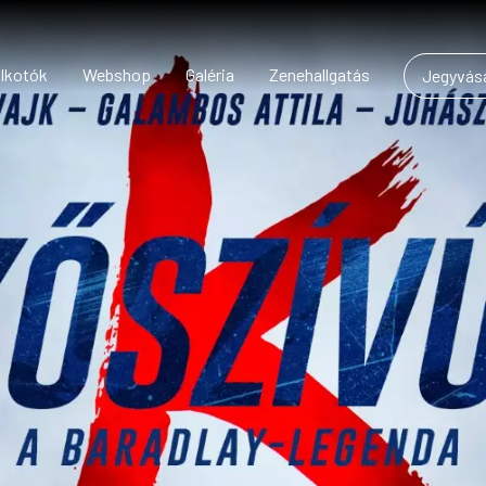
lkotók
Webshop
Galéria
Zenehallgatás
Jegyvásá