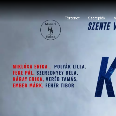
Történet
Szereplők
A