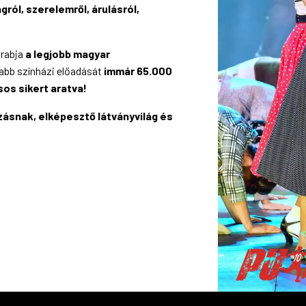
gról, szerelemről, árulásról,
arabja
a legjobb magyar
abb színházi előadását
immár 65.000
sos sikert aratva!
zásnak, elképesztő látványvilág és