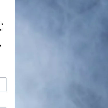
ív
al
a