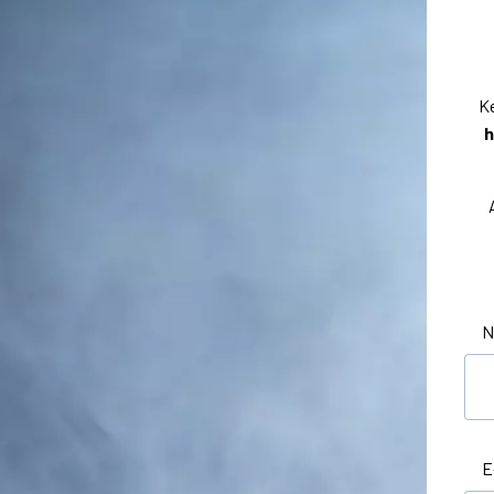
Ke
h
N
E