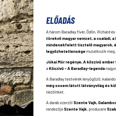
ELŐADÁS
A három Baradlay fivér, Ödön, Richárd é
törekvő magyar nemzet, a családi, a 
mindenekfelett tisztelő magyarok, é
legyőzhetetlensége
mutatkozik meg.
Jókai Mór regénye, A kőszívű ember f
a
Kőszívű - A Baradlay-legenda
nagyob
A Baradlay testvérek lenyűgöző, kaland
még sosem látott látványvilág és k
nézőinket.
A darab szerzői
Szente Vajk, Galambos
rendezője
Szente Vajk
, producere
Szab