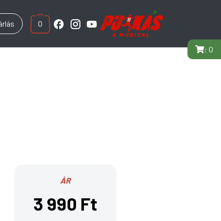
rlás
0
:
O
ÁR
3 990 Ft