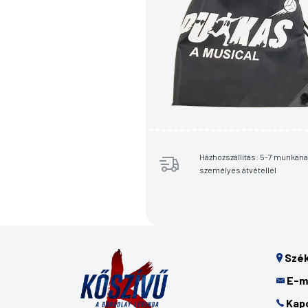
Házhozszállítás: 5-7 munkana
személyes átvétellel
Szék
E-ma
Kap