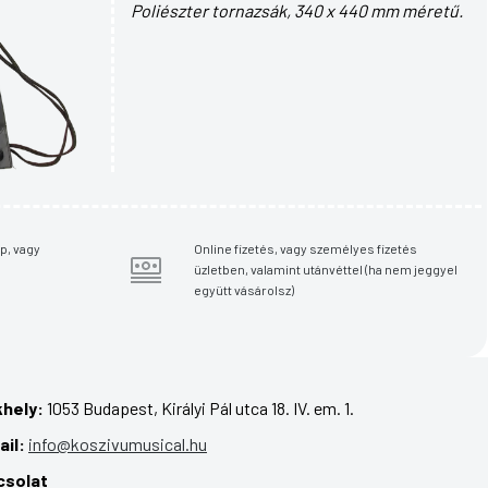
Poliészter tornazsák, 340 x 440 mm méretű.
p, vagy
Online fizetés, vagy személyes fizetés
üzletben, valamint utánvéttel (ha nem jeggyel
együtt vásárolsz)
hely:
1053 Budapest, Királyi Pál utca 18. IV. em. 1.
il:
info@koszivumusical.hu
csolat